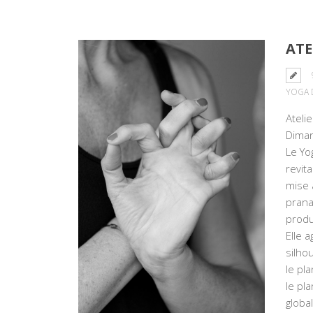
ATE
YOGA 
Ateli
Diman
Le Yo
revit
mise 
prana
produ
Elle 
silhou
le pl
le pl
globa