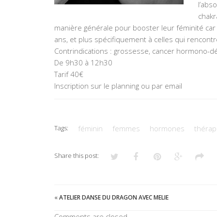
l’abso
chakr
manière générale pour booster leur féminité ca
ans, et plus spécifiquement à celles qui rencont
Contrindications : grossesse, cancer hormono-
De 9h30 à 12h30
Tarif 40€
Inscription sur le planning ou par email
Tags:
féminin
femmes
hormones
thérap
Share this post:
«
ATELIER DANSE DU DRAGON AVEC MELIE
Comments are closed.