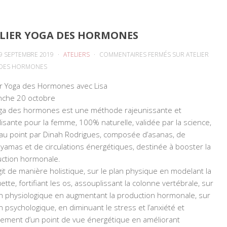
LIER YOGA DES HORMONES
9 SEPTEMBRE 2019
ATELIERS
COMMENTAIRES FERMÉS
SUR ATELIER
DES HORMONES
er Yoga des Hormones avec Lisa
che 20 octobre
ga des hormones est une méthode rajeunissante et
alisante pour la femme, 100% naturelle, validée par la science,
au point par Dinah Rodrigues, composée d’asanas, de
yamas et de circulations énergétiques, destinée à booster la
ction hormonale.
agit de manière holistique, sur le plan physique en modelant la
ette, fortifiant les os, assouplissant la colonne vertébrale, sur
an physiologique en augmentant la production hormonale, sur
an psychologique, en diminuant le stress et l’anxiété et
lement d’un point de vue énergétique en améliorant